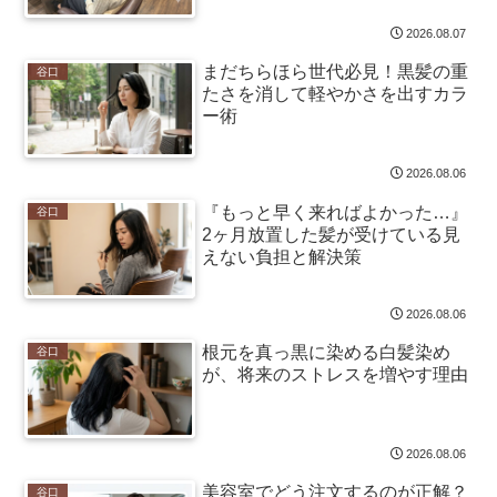
2026.08.07
まだちらほら世代必見！黒髪の重
谷口
たさを消して軽やかさを出すカラ
ー術
2026.08.06
『もっと早く来ればよかった…』
谷口
2ヶ月放置した髪が受けている見
えない負担と解決策
2026.08.06
根元を真っ黒に染める白髪染め
谷口
が、将来のストレスを増やす理由
2026.08.06
美容室でどう注文するのが正解？
谷口