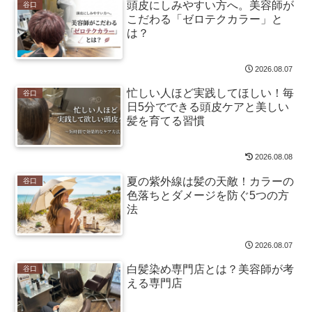
頭皮にしみやすい方へ。美容師が
谷口
こだわる「ゼロテクカラー」と
は？
2026.08.07
忙しい人ほど実践してほしい！毎
谷口
日5分でできる頭皮ケアと美しい
髪を育てる習慣
2026.08.08
夏の紫外線は髪の天敵！カラーの
谷口
色落ちとダメージを防ぐ5つの方
法
2026.08.07
白髪染め専門店とは？美容師が考
谷口
える専門店