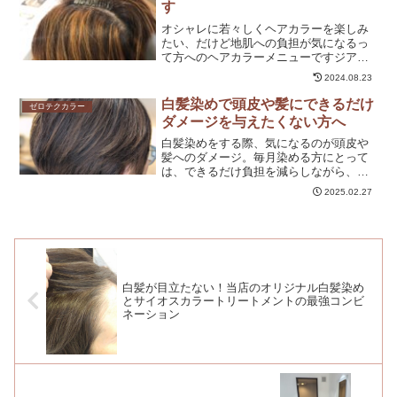
す
オシャレに若々しくヘアカラーを楽しみ
たい、だけど地肌への負担が気になるっ
て方へのヘアカラーメニューですジアミ
ンアレルギーが心配です約３００回ヘア
2024.08.23
カラーをすると、アレルギー反応がでて
きやすいと言われています。毎月ヘアカ
白髪染めで頭皮や髪にできるだけ
ゼロテクカラー
ラーをしたとして、２５年...
ダメージを与えたくない方へ
白髪染めをする際、気になるのが頭皮や
髪へのダメージ。毎月染める方にとって
は、できるだけ負担を減らしながら、美
しい仕上がりをキープしたいですよね。
2025.02.27
そこで重要なのが、低刺激なカラー剤の
選択と、頭皮を守るケアの徹底です。当
サロンでは、ゼロテクカラ...
白髪が目立たない！当店のオリジナル白髪染め
とサイオスカラートリートメントの最強コンビ
ネーション