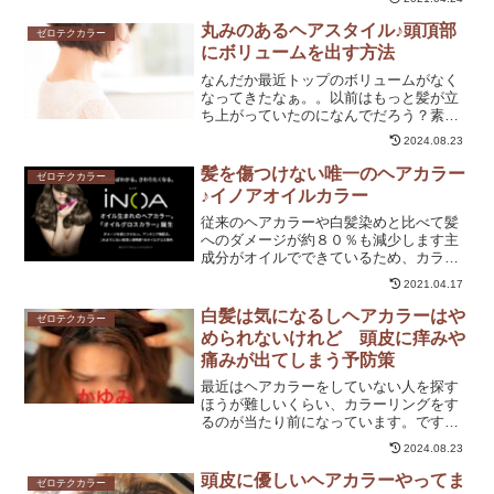
ないと思っている方がたくさんいらっし
ゃいます。諦めないでくださいよ♪白髪も
丸みのあるヘアスタイル♪頭頂部
ゼロテクカラー
しっかりと染まるしデザ...
にボリュームを出す方法
なんだか最近トップのボリュームがなく
なってきたなぁ。。以前はもっと髪が立
ち上がっていたのになんでだろう？素敵
な髪型やヘアカタログにのっているスタ
2024.08.23
イルは全部トップにボリュームがでてい
るんです。トップにボリュームがでるこ
髪を傷つけない唯一のヘアカラー
ゼロテクカラー
とで小顔効果もありますし...
♪イノアオイルカラー
従来のヘアカラーや白髪染めと比べて髪
へのダメージが約８０％も減少します主
成分がオイルでできているため、カラー
リングをするだけでつやつやのオイルグ
2021.04.17
ロス発色世界初アンモニア無配合でカラ
ーリング特有の嫌な匂いがしません１０
白髪は気になるしヘアカラーはや
ゼロテクカラー
年間誰も真似されないロレ...
められないけれど 頭皮に痒みや
痛みが出てしまう予防策
最近はヘアカラーをしていない人を探す
ほうが難しいくらい、カラーリングをす
るのが当たり前になっています。です
が、その分頭皮トラブルの数も年々増え
2024.08.23
ています。そんなヘアカラーによる頭皮
トラブルから地肌を守る予防策として美
頭皮に優しいヘアカラーやってま
ゼロテクカラー
容師からご提案させていただ...