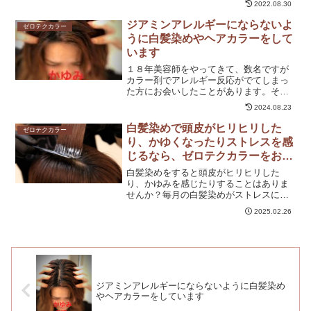
2022.08.30
ャンクロードビギン銀座では２年以上前
から毎日お客様に【ゼロテクカラー】を
ジアミンアレルギーにならないよ
ゼロテクカラー
おこなっております。日々...
うに白髪染めやヘアカラーをして
います
１８年美容師をやってきて、数名ですが
カラー剤でアレルギー反応がでてしまっ
た方にお会いしたことがあります。それ
はもうとんでもない状態になります。頭
2024.08.23
皮の問題のように聞こえますが、頭皮だ
けでなく顔や首肩にまで及びます。顔は
白髪染めで頭皮がヒリヒリした
ゼロテクカラー
腫れ上がり、表現するのも...
り、かゆくなったりストレスを感
じるなら、ゼロテクカラーをおす
すめします
白髪染めをすると頭皮がヒリヒリした
り、かゆみを感じたりすることはありま
せんか？毎月の白髪染めがストレスにな
っているなら、ゼロテクカラーで解決し
2025.02.26
ませんか？ゼロテクカラーとは、頭皮に
カラー剤をつけずに白髪を根元からしっ
かり染める技術のことです。...
ジアミンアレルギーにならないように白髪染め
やヘアカラーをしています