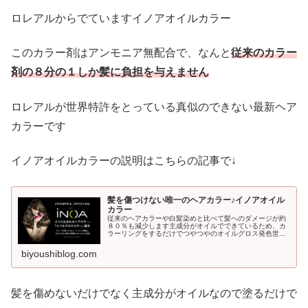
ロレアルからでていますイノアオイルカラー
このカラー剤はアンモニア無配合で、なんと
従来のカラー
剤の８分の１しか髪に負担を与えません
ロレアルが世界特許をとっている真似のできない最新ヘア
カラーです
イノアオイルカラーの説明はこちらの記事で↓
髪を傷つけない唯一のヘアカラー♪イノアオイル
カラー
従来のヘアカラーや白髪染めと比べて髪へのダメージが約
８０％も減少します主成分がオイルでできているため、カ
ラーリングをするだけでつやつやのオイルグロス発色世界
初アンモニア無配合でカラーリング特有の嫌な匂いがしま
せん１０年間誰も真似されないロレ...
biyoushiblog.com
髪を傷めないだけでなく主成分がオイルなので塗るだけで