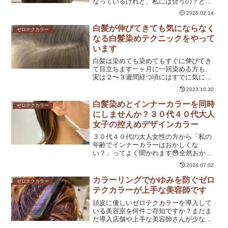
なっているけれど、私には合うの？と思
う方も多いですよね。今回は、そのメリ
2025.02.14
ットとデメリットをわかりやすくお伝え
します。メリットメリット① 白髪が伸び
白髪が伸びてきても気にならなく
ゼロテクカラー
ても気になりにくい白髪...
なる白髪染めテクニックをやって
います
白髪は染めても染めてもすぐに伸びてき
て目立ちます一ヶ月に一回染める方も、
実は２〜３週間経つ頃にはすでに気にな
っているはずです。残りの１週間を我慢
2023.10.30
して過ごす、そんな方は多いのではない
でしょうか？僕は常に白髪染めをされて
白髪染めとインナーカラーを同時
ゼロテクカラー
いる方のことを考えて研究...
にしませんか？３０代４０代大人
女子の控えめデザインカラー
３０代４０代の大人女性の方から「私の
年齢でインナーカラーはおかしくな
い？」ってよく聞かれます😳全然おかし
くないです✨✨大人女性だからこそ、上品
2024.07.02
なインナーカラーがオシャレで効果的な
んです髪をかきあげたり、耳に髪をかけ
カラーリングでかゆみを防ぐゼロ
ゼロテクカラー
たりした時にちらっと見え隠...
テクカラーが上手な美容師です
頭皮に優しいゼロテクカラーを導入して
いる美容室を何件ご存知ですか？まだま
だ導入店舗や上手な美容師さんが少ない
と思います、見つけるのも大変です。ジ